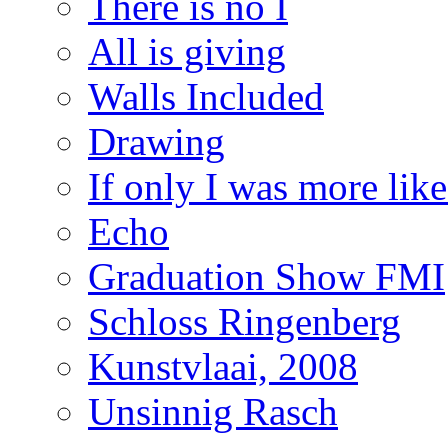
There is no I
All is giving
Walls Included
Drawing
If only I was more lik
Echo
Graduation Show FMI
Schloss Ringenberg
Kunstvlaai, 2008
Unsinnig Rasch